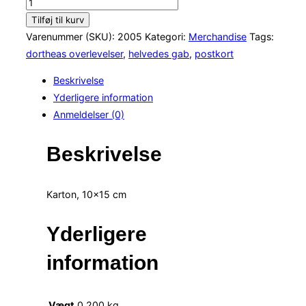
Postkort
#5
Tilføj til kurv
antal
Varenummer (SKU):
2005
Kategori:
Merchandise
Tags:
dortheas overlevelser
,
helvedes gab
,
postkort
Beskrivelse
Yderligere information
Anmeldelser (0)
Beskrivelse
Karton, 10×15 cm
Yderligere
information
Vægt
0,200 kg