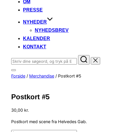
OM
PRESSE
NYHEDER
NYHEDSBREV
KALENDER
KONTAKT
Søg
efter:
Slå
Forside
/
Merchandise
/ Postkort #5
navigation
i
sidekolonne
til/fra
Postkort #5
30,00
kr.
Postkort med scene fra Helvedes Gab.