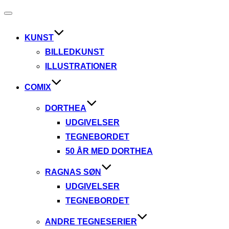
Slå
navigation
til/fra
KUNST
BILLEDKUNST
ILLUSTRATIONER
COMIX
DORTHEA
UDGIVELSER
TEGNEBORDET
50 ÅR MED DORTHEA
RAGNAS SØN
UDGIVELSER
TEGNEBORDET
ANDRE TEGNESERIER