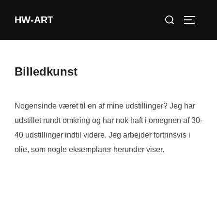
Videre
Søg
HW-ART
til
SLÅ NA
efter:
indhold
Billedkunst
Nogensinde været til en af mine udstillinger? Jeg har
udstillet rundt omkring og har nok haft i omegnen af 30-
40 udstillinger indtil videre. Jeg arbejder fortrinsvis i
olie, som nogle eksemplarer herunder viser.