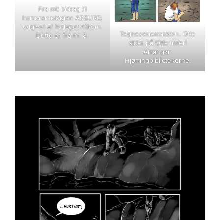
Fra mit bidrag til
horrorantologien ABSURD,
udgivet af forlaget Afkom.
Tegneseriemaraton. Otte
Dette er fra nr. 8.
sider på Otte timer!
Arrangør:
Hjørringbibliotekerne.