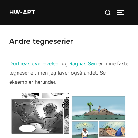
Videre
Søg
HW-ART
til
SLÅ NA
efter:
indhold
Andre tegneserier
Dortheas overlevelser
og
Ragnas Søn
er mine faste
tegneserier, men jeg laver også andet. Se
eksempler herunder.