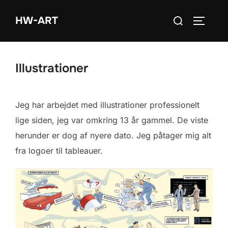
Videre
Søg
HW-ART
til
SLÅ NA
efter:
indhold
Illustrationer
Jeg har arbejdet med illustrationer professionelt
lige siden, jeg var omkring 13 år gammel. De viste
herunder er dog af nyere dato. Jeg påtager mig alt
fra logoer til tableauer.