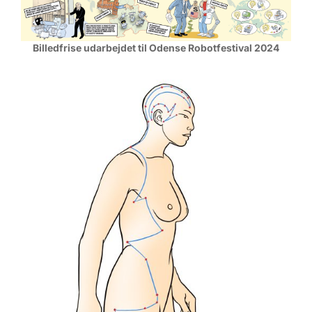
Billedfrise udarbejdet til Odense Robotfestival 2024