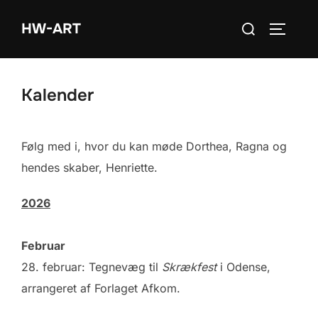
Videre
Søg
HW-ART
til
SLÅ NA
efter:
indhold
Kalender
Følg med i, hvor du kan møde Dorthea, Ragna og
hendes skaber, Henriette.
2026
Februar
28. februar: Tegnevæg til
Skrækfest
i Odense,
arrangeret af Forlaget Afkom.