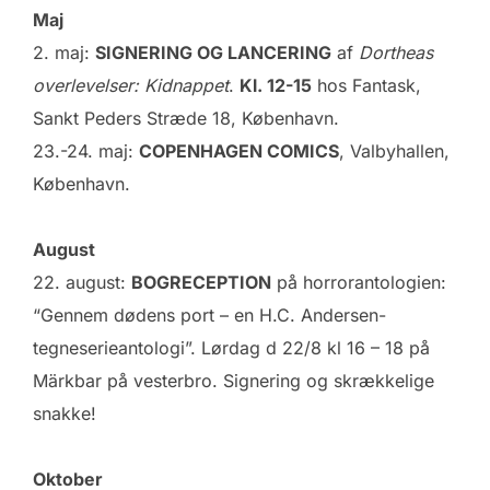
Maj
2. maj:
SIGNERING OG LANCERING
af
Dortheas
overlevelser: Kidnappet
.
Kl. 12-15
hos Fantask,
Sankt Peders Stræde 18, København.
23.-24. maj:
COPENHAGEN COMICS
, Valbyhallen,
København.
August
22. august:
BOGRECEPTION
på horrorantologien:
“Gennem dødens port – en H.C. Andersen-
tegneserieantologi”. Lørdag d 22/8 kl 16 – 18 på
Märkbar på vesterbro. Signering og skrækkelige
snakke!
Oktober