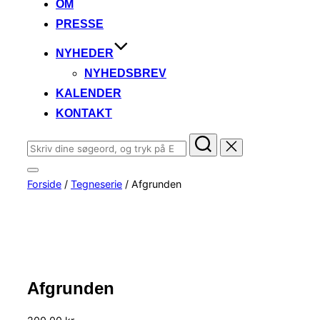
OM
PRESSE
NYHEDER
NYHEDSBREV
KALENDER
KONTAKT
Søg
efter:
Slå
Forside
/
Tegneserie
/ Afgrunden
navigation
i
sidekolonne
til/fra
Afgrunden