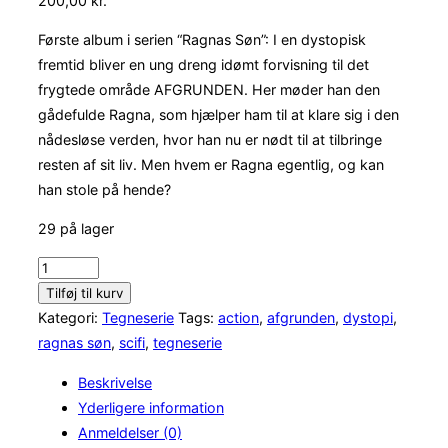
200,00
kr.
Første album i serien “Ragnas Søn”: I en dystopisk
fremtid bliver en ung dreng idømt forvisning til det
frygtede område AFGRUNDEN. Her møder han den
gådefulde Ragna, som hjælper ham til at klare sig i den
nådesløse verden, hvor han nu er nødt til at tilbringe
resten af sit liv. Men hvem er Ragna egentlig, og kan
han stole på hende?
29 på lager
Afgrunden
antal
Tilføj til kurv
Kategori:
Tegneserie
Tags:
action
,
afgrunden
,
dystopi
,
ragnas søn
,
scifi
,
tegneserie
Beskrivelse
Yderligere information
Anmeldelser (0)