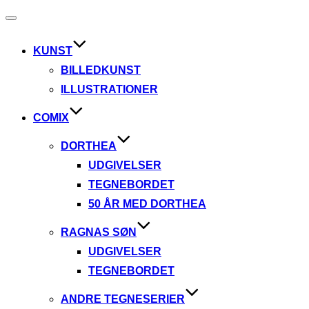
Slå
navigation
til/fra
KUNST
BILLEDKUNST
ILLUSTRATIONER
COMIX
DORTHEA
UDGIVELSER
TEGNEBORDET
50 ÅR MED DORTHEA
RAGNAS SØN
UDGIVELSER
TEGNEBORDET
ANDRE TEGNESERIER