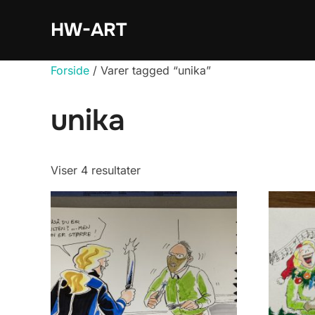
Videre
HW-ART
til
indhold
Forside
/ Varer tagged “unika”
unika
Viser 4 resultater