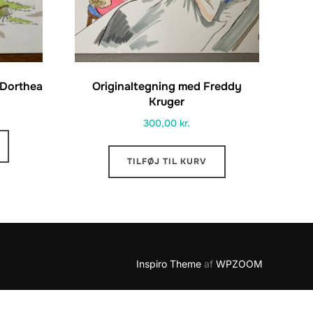
 Dorthea
Originaltegning med Freddy
Kruger
Den
300,00
kr.
aktuelle
ris
r:
TILFØJ TIL KURV
00,00 kr..
Inspiro Theme
af
WPZOOM