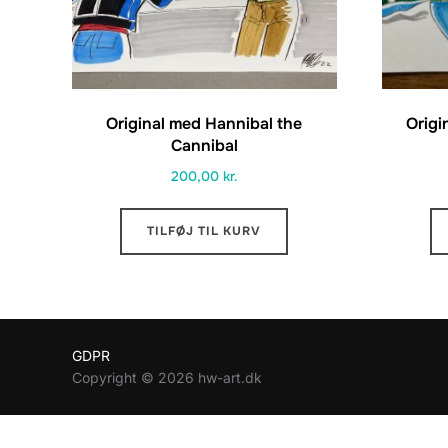
Original med Hannibal the
Origi
Cannibal
200,00
kr.
TILFØJ TIL KURV
GDPR
Copyright © 2026 hw-art.dk