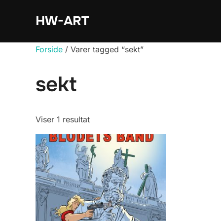
Videre
HW-ART
til
indhold
Forside
/ Varer tagged “sekt”
sekt
Viser 1 resultat