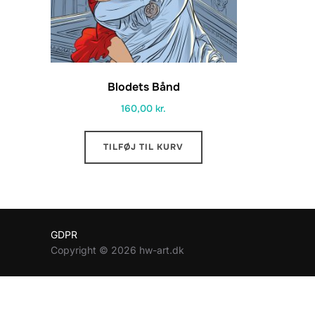
Blodets Bånd
160,00
kr.
TILFØJ TIL KURV
GDPR
Copyright © 2026 hw-art.dk